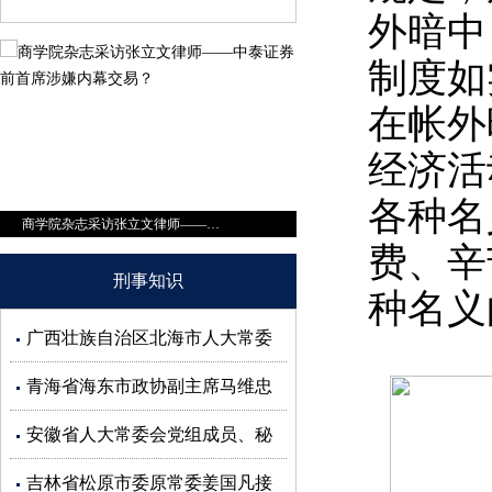
外暗中
制度如
在帐外
经济活
各种名
商学院杂志采访张立文律师——中泰证券前首席涉嫌内幕交易？
费、辛
刑事知识
种名义
广西壮族自治区北海市人大常委
会副主任蒋同根接受审查调查
青海省海东市政协副主席马维忠
接受审查调查
安徽省人大常委会党组成员、秘
书长杜延安接受审查调查
吉林省松原市委原常委姜国凡接