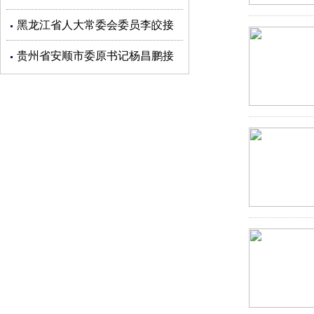
受审查调查
黑龙江省人大常委会委员李皎接
受审查调查
贵州省安顺市委原书记杨昌鹏接
受审查调查