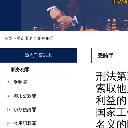
>
>
首页
重点罪名
职务犯罪
重点刑事罪名
受贿罪
职务犯罪
刑法第
受贿罪
索取他
挪用公款罪
利益的
国家工
职务侵占罪
名义的
滥用职权罪