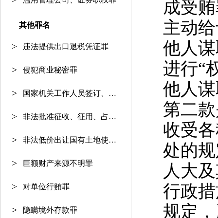
成
受贿
主动给
其他罪名
他人谋
违法提供出口退税凭证罪
进行“
侵犯商业秘密罪
他人谋
国家机关工作人员签订、履行合同
第二款
非法批准征收、征用、占用土地罪
收受各
非法低价出让国有土地使用权罪
处的规
巨额财产来源不明罪
人大及
行政措
对单位行贿罪
规定，
隐瞒境外存款罪