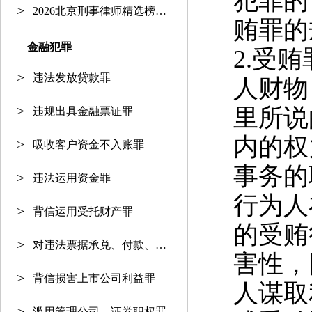
犯罪的
2026北京刑事律师精选榜单：资深护
贿罪
的
金融犯罪
2.
受贿
违法发放贷款罪
人财物
里所说
违规出具金融票证罪
内的权
吸收客户资金不入账罪
事务的
违法运用资金罪
行为人
背信运用受托财产罪
的受贿
对违法票据承兑、付款、保证罪
害性，
背信损害上市公司利益罪
人谋取
滥用管理公司、证券职权罪