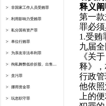
释义阐
非国家工作人员受贿罪
第一款
利用影响力受贿罪
罪
必须
私分国有资产罪
1.
受贿
单位行贿罪
九届全
为亲友非法牟利罪
《关于
释》，
徇私舞弊低价折股、出售国有资产
行政管
贪污罪
他依照
挪用资金罪
上的便
玩忽职守罪