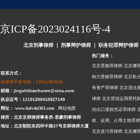
京ICP备2023024116号-4
北京刑事律师
｜
刑事辩护律师
｜
职务犯罪辩护律师
热门服务：
北京受贿罪律师
北京挪
联系方式：
响力受贿罪律师
北京私
张律师手机号码：13501369536
有资产罪律师
北京违法
邮箱：jingshibianhuren@sina.com
律师
北京背信运用受托
执业证号：11101200410927149
网址：
www.dalvshi363.com
网站地图
供出口退税凭证罪律师
律所：北京京师律师事务所-君豪刑事律师
收、征用、占用土地罪律
地址：北京朝阳东四环中路37号京师律师大厦
北京贪污罪律师
北京挪