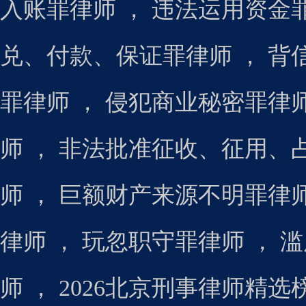
入账罪律师
，
违法运用资金
兑、付款、保证罪律师
，
背
罪律师
，
侵犯商业秘密罪律
师
，
非法批准征收、征用、
师
，
巨额财产来源不明罪律
律师
，
玩忽职守罪律师
，
滥
师
，
2026北京刑事律师精