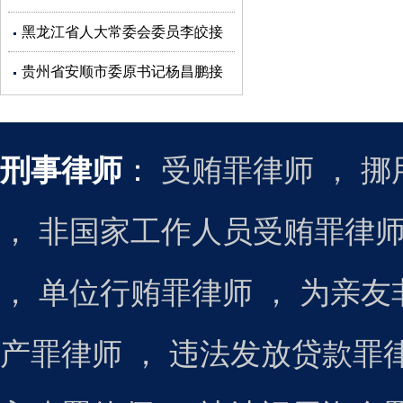
受审查调查
黑龙江省人大常委会委员李皎接
受审查调查
贵州省安顺市委原书记杨昌鹏接
受审查调查
刑事律师
：
受贿罪律师
，
挪
，
非国家工作人员受贿罪律
，
单位行贿罪律师
，
为亲友
产罪律师
，
违法发放贷款罪