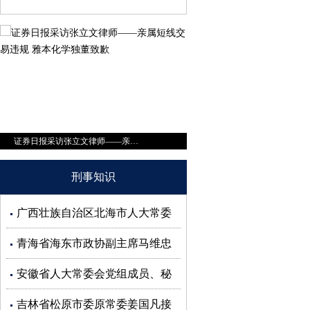
商学院杂志采访张立文律师——中泰证券前首席涉嫌内幕交易？
刑事知识
广西壮族自治区北海市人大常委
会副主任蒋同根接受审查调查
青海省海东市政协副主席马维忠
接受审查调查
安徽省人大常委会党组成员、秘
书长杜延安接受审查调查
吉林省松原市委原常委姜国凡接