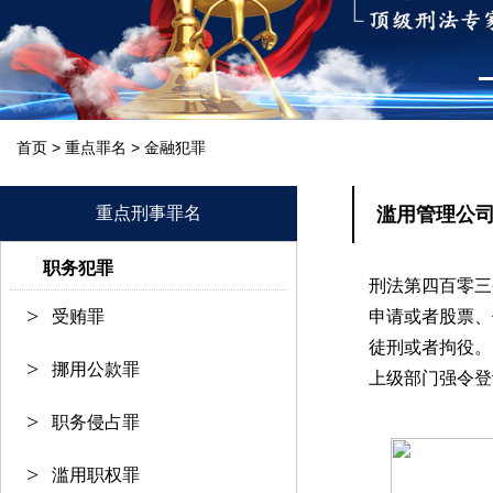
>
>
首页
重点罪名
金融犯罪
重点刑事罪名
滥用管理公
职务犯罪
刑法第四百零三
受贿罪
申请或者股票、
徒刑或者拘役。
挪用公款罪
上级部门强令登
职务侵占罪
滥用职权罪