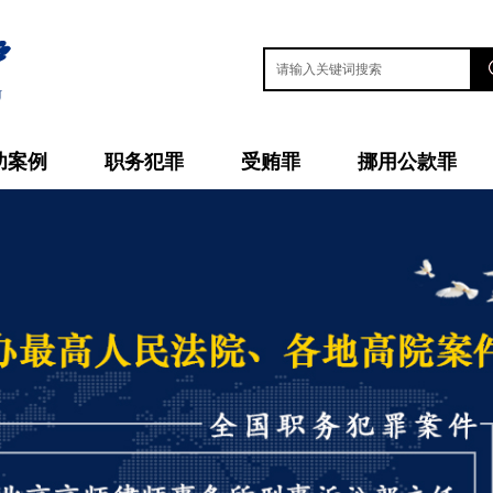
功案例
职务犯罪
受贿罪
挪用公款罪