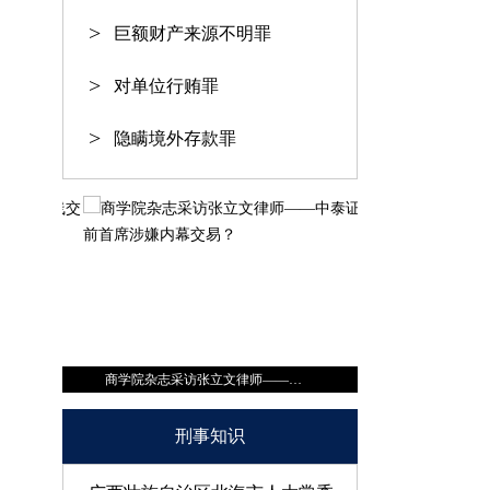
巨额财产来源不明罪
对单位行贿罪
隐瞒境外存款罪
商学院杂志采访张立文律师——中泰证券前首席涉嫌内幕交易？
刑事知识