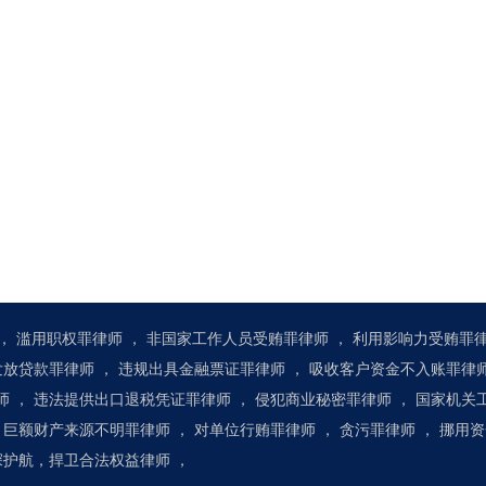
，
滥用职权罪律师
，
非国家工作人员受贿罪律师
，
利用影响力受贿罪
发放贷款罪律师
，
违规出具金融票证罪律师
，
吸收客户资金不入账罪律
师
，
违法提供出口退税凭证罪律师
，
侵犯商业秘密罪律师
，
国家机关
巨额财产来源不明罪律师
，
对单位行贿罪律师
，
贪污罪律师
，
挪用资
资深护航，捍卫合法权益律师
，