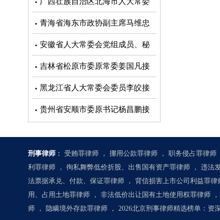
广西壮族自治区北海市人大常委
会副主任蒋同根接受审查调查
青海省海东市政协副主席马维忠
接受审查调查
安徽省人大常委会党组成员、秘
书长杜延安接受审查调查
吉林省松原市委原常委姜国凡接
受审查调查
黑龙江省人大常委会委员李皎接
受审查调查
贵州省安顺市委原书记杨昌鹏接
受审查调查
刑事律师
：
受贿罪律师
，
挪用公款罪律师
，
职务侵占罪律师
利罪律师
，
徇私舞弊低价折股、出售国有资产罪律师
，
违法
法票据承兑、付款、保证罪律师
，
背信损害上市公司利益罪律
用、占用土地罪律师
，
非法低价出让国有土地使用权罪律师
，
师
，
隐瞒境外存款罪律师
，
2026北京刑事律师精选榜单：