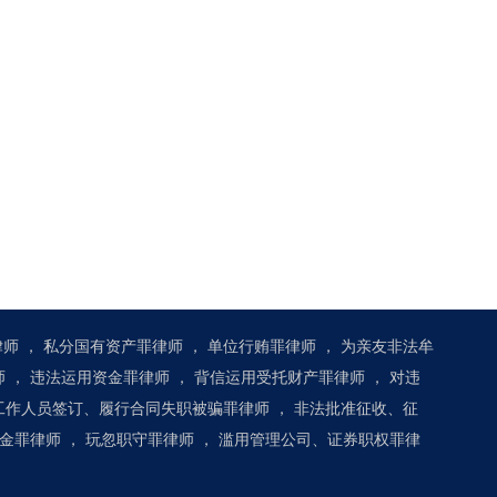
律师
，
私分国有资产罪律师
，
单位行贿罪律师
，
为亲友非法牟
师
，
违法运用资金罪律师
，
背信运用受托财产罪律师
，
对违
工作人员签订、履行合同失职被骗罪律师
，
非法批准征收、征
金罪律师
，
玩忽职守罪律师
，
滥用管理公司、证券职权罪律