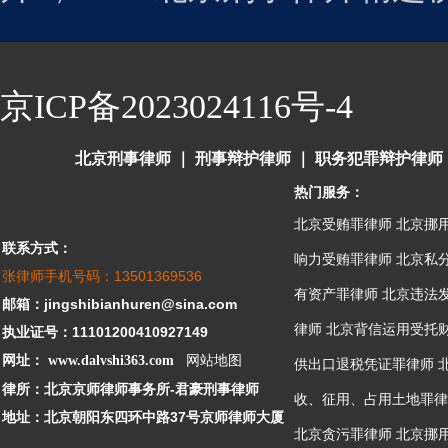
京ICP备2023024116号-4
北京刑事律师
｜
刑事辩护律师
｜
职务犯罪辩护律师
热门服务：
北京受贿罪律师
北京挪
联系方式：
响力受贿罪律师
北京私
张律师手机号码：13501369536
有资产罪律师
北京违法
邮箱：jingshibianhuren@sina.com
律师
北京背信运用受托
执业证号：11101200410927149
网址：
www.dalvshi363.com
网站地图
供出口退税凭证罪律师
律所：北京京师律师事务所-君豪刑事律师
收、征用、占用土地罪律
地址：北京朝阳东四环中路37号京师律师大厦
北京贪污罪律师
北京挪