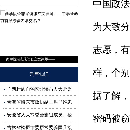
中国政法
为大致分
志愿，有
商学院杂志采访张立文律师——中泰证券前首席涉嫌内幕交易？
样，个别
刑事知识
广西壮族自治区北海市人大常委
据了解，
会副主任蒋同根接受审查调查
青海省海东市政协副主席马维忠
接受审查调查
安徽省人大常委会党组成员、秘
密码被窃
书长杜延安接受审查调查
吉林省松原市委原常委姜国凡接