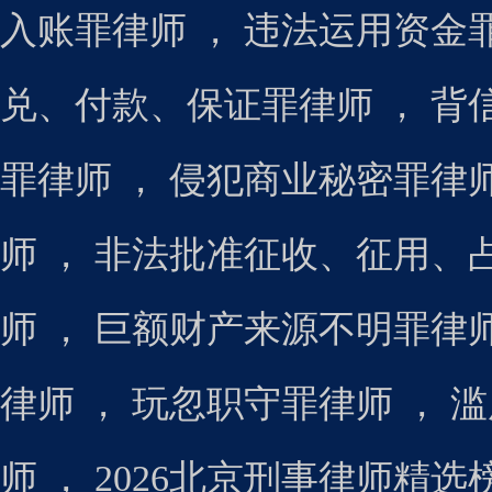
入账罪律师
，
违法运用资金
兑、付款、保证罪律师
，
背
罪律师
，
侵犯商业秘密罪律
师
，
非法批准征收、征用、
师
，
巨额财产来源不明罪律
律师
，
玩忽职守罪律师
，
滥
师
，
2026北京刑事律师精