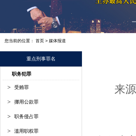
您当前的位置：
>
首页
媒体报道
重点刑事罪名
职务犯罪
来
受贿罪
挪用公款罪
职务侵占罪
滥用职权罪