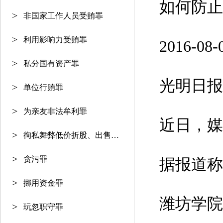
如何防止
非国家工作人员受贿罪
利用影响力受贿罪
2016-
私分国有资产罪
光明日报
单位行贿罪
为亲友非法牟利罪
近日，媒
徇私舞弊低价折股、出售国有资产
贪污罪
据报道称
挪用资金罪
潍坊学院
玩忽职守罪