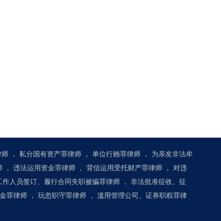
律师
，
私分国有资产罪律师
，
单位行贿罪律师
，
为亲友非法牟
师
，
违法运用资金罪律师
，
背信运用受托财产罪律师
，
对违
工作人员签订、履行合同失职被骗罪律师
，
非法批准征收、征
金罪律师
，
玩忽职守罪律师
，
滥用管理公司、证券职权罪律