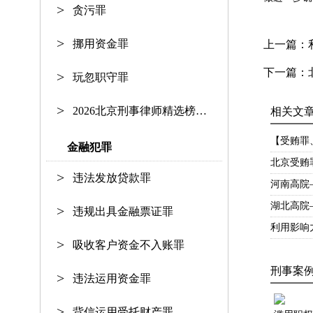
贪污罪
挪用资金罪
上一篇：
下一篇：
玩忽职守罪
2026北京刑事律师精选榜单：资深护
相关文
【受贿罪
金融犯罪
北京受贿
违法发放贷款罪
河南高院
湖北高院
违规出具金融票证罪
利用影响
吸收客户资金不入账罪
刑事案
违法运用资金罪
背信运用受托财产罪