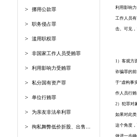
利用影响力
挪用公款罪
工作人员有
职务侵占罪
击。可见，
滥用职权罪
非国家工作人员受贿罪
1）客观方
利用影响力受贿罪
诈骗罪的前
私分国有资产罪
于“虚构事
作人员行贿
单位行贿罪
2）犯罪对
为亲友非法牟利罪
如果对此类
这个角度，
徇私舞弊低价折股、出售国有资产
做进一步确