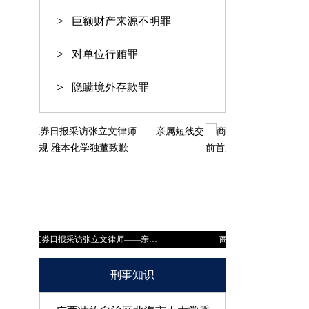
巨额财产来源不明罪
对单位行贿罪
隐瞒境外存款罪
商学院杂志采访张立文律师——中泰证券前首席涉嫌内幕交易？
刑事知识