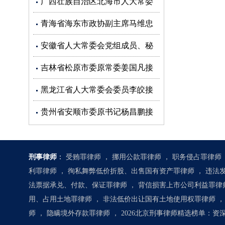
广西壮族自治区北海市人大常委
会副主任蒋同根接受审查调查
青海省海东市政协副主席马维忠
接受审查调查
安徽省人大常委会党组成员、秘
书长杜延安接受审查调查
吉林省松原市委原常委姜国凡接
受审查调查
黑龙江省人大常委会委员李皎接
受审查调查
贵州省安顺市委原书记杨昌鹏接
受审查调查
刑事律师
：
受贿罪律师
，
挪用公款罪律师
，
职务侵占罪律师
利罪律师
，
徇私舞弊低价折股、出售国有资产罪律师
，
违法
法票据承兑、付款、保证罪律师
，
背信损害上市公司利益罪律
用、占用土地罪律师
，
非法低价出让国有土地使用权罪律师
，
师
，
隐瞒境外存款罪律师
，
2026北京刑事律师精选榜单：