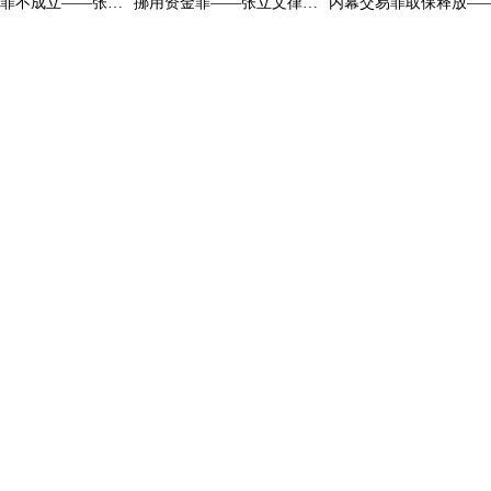
滥用职权罪不成立——张立文律师办理的安徽高院某官员职务犯罪案
挪用资金罪——张立文律师办理中国某证券股份有限公司高级管理人挪用资金罪案件