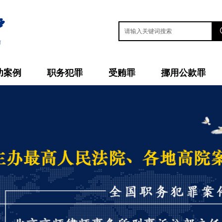
功案例
职务犯罪
受贿罪
挪用公款罪