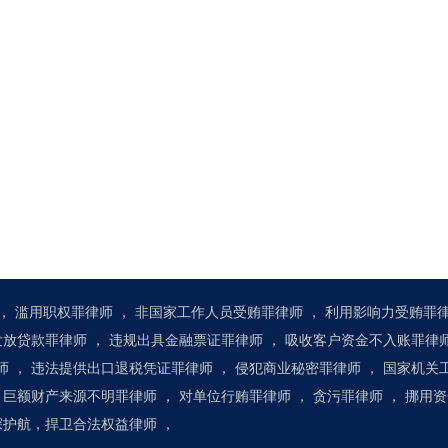
，
滥用职权罪律师
，
非国家工作人员受贿罪律师
，
利用影响力受贿罪
发放贷款罪律师
，
违规出具金融票证罪律师
，
吸收客户资金不入账罪律
师
，
违法提供出口退税凭证罪律师
，
侵犯商业秘密罪律师
，
国家机关
巨额财产来源不明罪律师
，
对单位行贿罪律师
，
贪污罪律师
，
挪用资
资深护航，捍卫合法权益律师
，