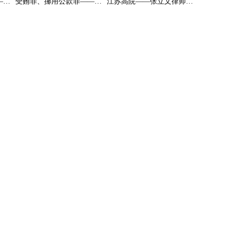
内幕交易罪取保释放——张立文律师办理的证监会移送公安部督办内幕交易罪案件，当事人被取保候审予以释放
受贿罪、挪用公款罪——张立文律师办理的央企负责人受贿罪、挪用公款罪得到较轻量刑
江苏高院——张立文律师办理的受贿罪案件江苏高院撤销原判决定再审