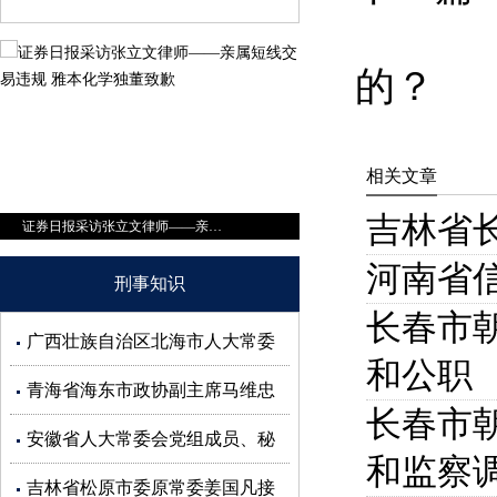
的？
相关文章
吉林省
证券日报采访张立文律师——亲属短线交易违规 雅本化学独董致歉
商学院杂志采访张立文律师——中泰证券前首席涉嫌内幕交易？
河南省
刑事知识
长春市
广西壮族自治区北海市人大常委
和公职
会副主任蒋同根接受审查调查
青海省海东市政协副主席马维忠
长春市
接受审查调查
安徽省人大常委会党组成员、秘
和监察
书长杜延安接受审查调查
吉林省松原市委原常委姜国凡接