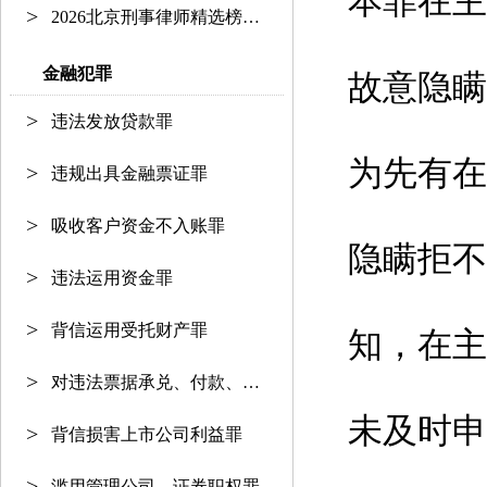
本罪在主
2026北京刑事律师精选榜单：资深护
金融犯罪
故意隐瞒
违法发放贷款罪
为先有在
违规出具金融票证罪
吸收客户资金不入账罪
隐瞒拒不
违法运用资金罪
背信运用受托财产罪
知，在主
对违法票据承兑、付款、保证罪
未及时申
背信损害上市公司利益罪
滥用管理公司、证券职权罪