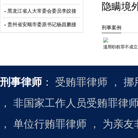
隐瞒境
受审查调查
黑龙江省人大常委会委员李皎接
受审查调查
贵州省安顺市委原书记杨昌鹏接
刑事案例
受审查调查
刑事律师
：
受贿罪律师
，
挪
，
非国家工作人员受贿罪律
，
单位行贿罪律师
，
为亲友