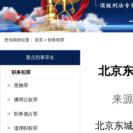
您当前的位置：
>
首页
职务犯罪
重点刑事罪名
北京东
职务犯罪
受贿罪
来
挪用公款罪
职务侵占罪
北京东城
滥用职权罪