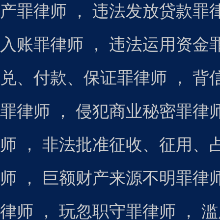
产罪律师
，
违法发放贷款罪
入账罪律师
，
违法运用资金
兑、付款、保证罪律师
，
背
罪律师
，
侵犯商业秘密罪律
师
，
非法批准征收、征用、
师
，
巨额财产来源不明罪律
律师
，
玩忽职守罪律师
，
滥