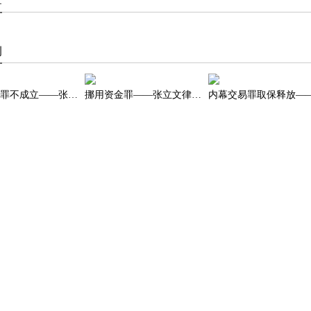
章
例
滥用职权罪不成立——张立文律师办理的安徽高院某官员职务犯罪案
挪用资金罪——张立文律师办理中国某证券股份有限公司高级管理人挪用资金罪案件