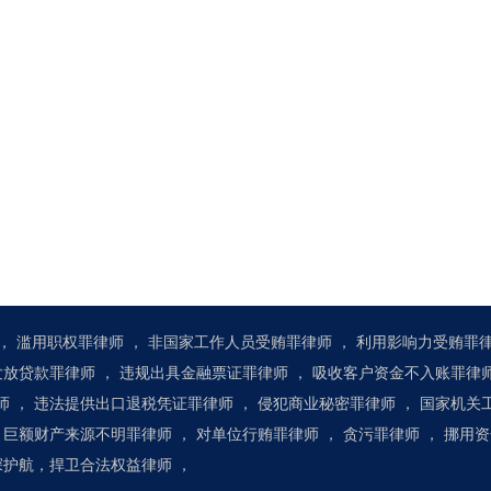
，
滥用职权罪律师
，
非国家工作人员受贿罪律师
，
利用影响力受贿罪
发放贷款罪律师
，
违规出具金融票证罪律师
，
吸收客户资金不入账罪律
师
，
违法提供出口退税凭证罪律师
，
侵犯商业秘密罪律师
，
国家机关
巨额财产来源不明罪律师
，
对单位行贿罪律师
，
贪污罪律师
，
挪用资
资深护航，捍卫合法权益律师
，