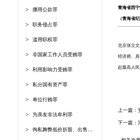
青海省西宁
挪用公款罪
（青海省纪
职务侵占罪
滥用职权罪
北京张立文
非国家工作人员受贿罪
经济师、具
起最高人民
利用影响力受贿罪
私分国有资产罪
单位行贿罪
上一篇：
为亲友非法牟利罪
下一篇：
徇私舞弊低价折股、出售国有资产