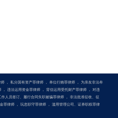
律师
，
私分国有资产罪律师
，
单位行贿罪律师
，
为亲友非法牟
师
，
违法运用资金罪律师
，
背信运用受托财产罪律师
，
对违
工作人员签订、履行合同失职被骗罪律师
，
非法批准征收、征
金罪律师
，
玩忽职守罪律师
，
滥用管理公司、证券职权罪律