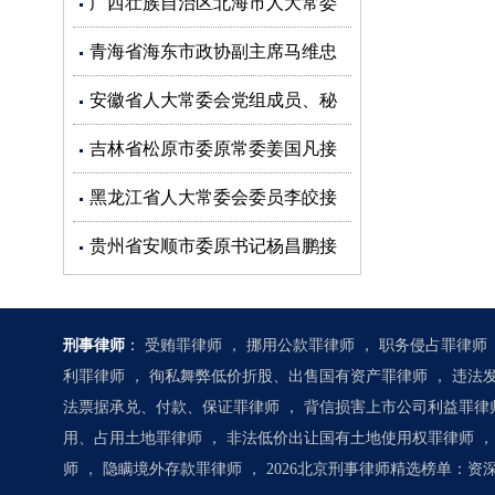
广西壮族自治区北海市人大常委
会副主任蒋同根接受审查调查
青海省海东市政协副主席马维忠
接受审查调查
安徽省人大常委会党组成员、秘
书长杜延安接受审查调查
吉林省松原市委原常委姜国凡接
受审查调查
黑龙江省人大常委会委员李皎接
受审查调查
贵州省安顺市委原书记杨昌鹏接
受审查调查
刑事律师
：
受贿罪律师
，
挪用公款罪律师
，
职务侵占罪律师
利罪律师
，
徇私舞弊低价折股、出售国有资产罪律师
，
违法
法票据承兑、付款、保证罪律师
，
背信损害上市公司利益罪律
用、占用土地罪律师
，
非法低价出让国有土地使用权罪律师
，
师
，
隐瞒境外存款罪律师
，
2026北京刑事律师精选榜单：