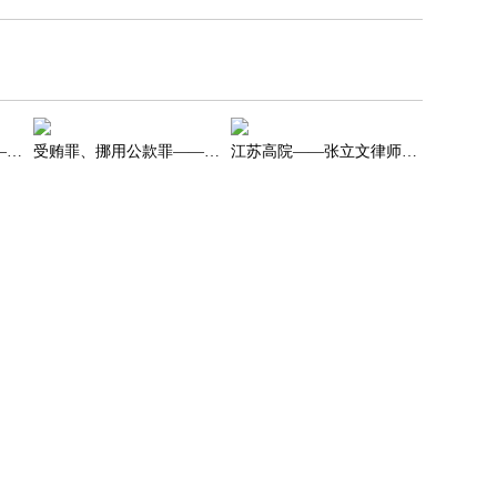
内幕交易罪取保释放——张立文律师办理的证监会移送公安部督办内幕交易罪案件，当事人被取保候审予以释放
受贿罪、挪用公款罪——张立文律师办理的央企负责人受贿罪、挪用公款罪得到较轻量刑
江苏高院——张立文律师办理的受贿罪案件江苏高院撤销原判决定再审