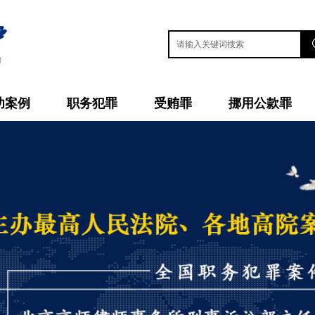
功案例
职务犯罪
受贿罪
挪用公款罪