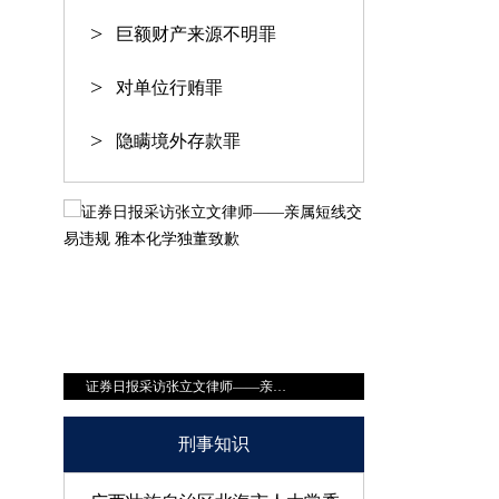
巨额财产来源不明罪
对单位行贿罪
隐瞒境外存款罪
证券日报采访张立文律师——亲属短线交易违规 雅本化学独董致歉
商学院杂志采访张立文律师——中泰证券前首席涉嫌内幕交易？
刑事知识