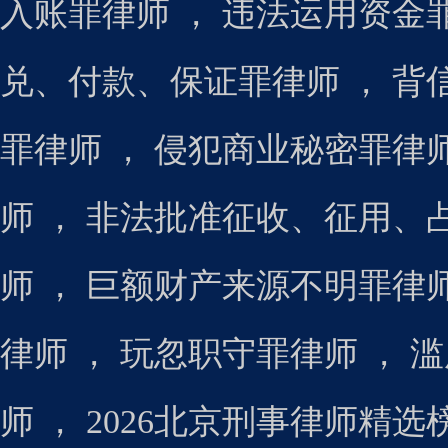
入账罪律师
，
违法运用资金
兑、付款、保证罪律师
，
背
罪律师
，
侵犯商业秘密罪律
师
，
非法批准征收、征用、
师
，
巨额财产来源不明罪律
律师
，
玩忽职守罪律师
，
滥
师
，
2026北京刑事律师精