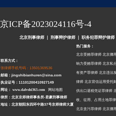
京ICP备2023024116号-4
北京刑事律师
｜
刑事辩护律师
｜
职务犯罪辩护律师
热门服务：
北京受贿罪律师
北京挪
联系方式：
响力受贿罪律师
北京私
张律师手机号码：13501369536
有资产罪律师
北京违法
邮箱：jingshibianhuren@sina.com
律师
北京背信运用受托
执业证号：11101200410927149
网址：
www.dalvshi363.com
网站地图
供出口退税凭证罪律师
律所：北京京师律师事务所-君豪刑事律师
收、征用、占用土地罪律
地址：北京朝阳东四环中路37号京师律师大厦
北京贪污罪律师
北京挪