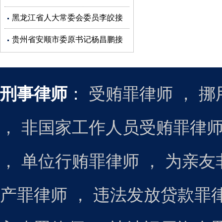
受审查调查
黑龙江省人大常委会委员李皎接
受审查调查
贵州省安顺市委原书记杨昌鹏接
受审查调查
刑事律师
：
受贿罪律师
，
挪
，
非国家工作人员受贿罪律
，
单位行贿罪律师
，
为亲友
产罪律师
，
违法发放贷款罪