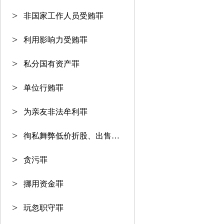
非国家工作人员受贿罪
利用影响力受贿罪
私分国有资产罪
单位行贿罪
为亲友非法牟利罪
徇私舞弊低价折股、出售国有资产
贪污罪
挪用资金罪
玩忽职守罪