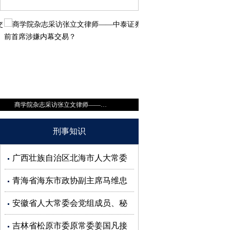
商学院杂志采访张立文律师——中泰证券前首席涉嫌内幕交易？
刑事知识
广西壮族自治区北海市人大常委
会副主任蒋同根接受审查调查
青海省海东市政协副主席马维忠
接受审查调查
安徽省人大常委会党组成员、秘
书长杜延安接受审查调查
吉林省松原市委原常委姜国凡接